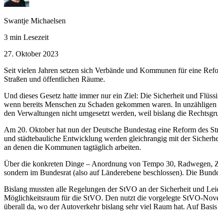
Swantje Michaelsen
3 min Lesezeit
27. Oktober 2023
Seit vielen Jahren setzen sich Verbände und Kommunen für eine Reform
Straßen und öffentlichen Räume.
Und dieses Gesetz hatte immer nur ein Ziel: Die Sicherheit und Flü
wenn bereits Menschen zu Schaden gekommen waren. In unzähligen K
den Verwaltungen nicht umgesetzt werden, weil bislang die Rechtsgru
Am 20. Oktober hat nun der Deutsche Bundestag eine Reform des Str
und städtebauliche Entwicklung werden gleichrangig mit der Sicherh
an denen die Kommunen tagtäglich arbeiten.
Über die konkreten Dinge – Anordnung von Tempo 30, Radwegen, Zebra
sondern im Bundesrat (also auf Länderebene beschlossen). Die Bunde
Bislang mussten alle Regelungen der StVO an der Sicherheit und Leic
Möglichkeitsraum für die StVO. Den nutzt die vorgelegte StVO-Nove
überall da, wo der Autoverkehr bislang sehr viel Raum hat. Auf Basis 