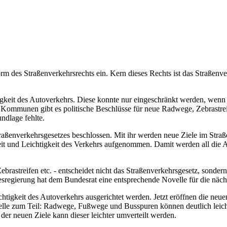
 des Straßenverkehrsrechts ein. Kern dieses Rechts ist das Straßenver
ssigkeit des Autoverkehrs. Diese konnte nur eingeschränkt werden, we
ommunen gibt es politische Beschlüsse für neue Radwege, Zebrastreif
ndlage fehlte.
aßenverkehrsgesetzes beschlossen. Mit ihr werden neue Ziele im Stra
eit und Leichtigkeit des Verkehrs aufgenommen. Damit werden all die
streifen etc. - entscheidet nicht das Straßenverkehrsgesetz, sonder
sregierung hat dem Bundesrat eine entsprechende Novelle für die näc
htigkeit des Autoverkehrs ausgerichtet werden. Jetzt eröffnen die neu
lle zum Teil: Radwege, Fußwege und Busspuren können deutlich leicht
der neuen Ziele kann dieser leichter umverteilt werden.