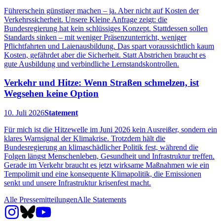
Führerschein günstiger machen – ja. Aber nicht auf Kosten der
Verkehrssicherheit. Unsere Kleine Anfrage zeigt: die
Bundesregierung hat kein schlüssiges Konzept. Stattdessen sollen
Standards sinken – mit weniger Präsenzunterricht, weniger
Pflichtfahrten und Laienausbildung. Das spart voraussichtlich kaum
Kosten, gefährdet aber die Sicherheit. Statt Abstrichen braucht es
gute Ausbildung und verbindliche Lernstandskontrollen.
Verkehr und Hitze: Wenn Straßen schmelzen, ist
Wegsehen keine Option
10. Juli 2026
Statement
Für mich ist die Hitzewelle im Juni 2026 kein Ausreißer, sondern ein
klares Warnsignal der Klimakrise. Trotzdem hält die
Bundesregierung an klimaschädlicher Politik fest, während die
Folgen längst Menschenleben, Gesundheit und Infrastruktur treffen.
Gerade im Verkehr braucht es jetzt wirksame Maßnahmen wie ein
Tempolimit und eine konsequente Klimapolitik, die Emissionen
senkt und unsere Infrastruktur krisenfest macht.
Alle Pressemitteilungen
Alle Statements