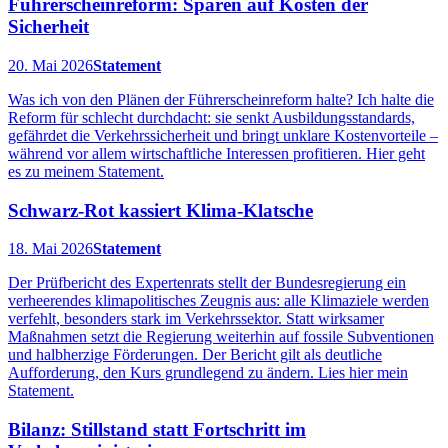
Führerscheinreform: Sparen auf Kosten der
Sicherheit
20. Mai 2026
Statement
Was ich von den Plänen der Führerscheinreform halte? Ich halte die
Reform für schlecht durchdacht: sie senkt Ausbildungsstandards,
gefährdet die Verkehrssicherheit und bringt unklare Kostenvorteile –
während vor allem wirtschaftliche Interessen profitieren. Hier geht
es zu meinem Statement.
Schwarz-Rot kassiert Klima-Klatsche
18. Mai 2026
Statement
Der Prüfbericht des Expertenrats stellt der Bundesregierung ein
verheerendes klimapolitisches Zeugnis aus: alle Klimaziele werden
verfehlt, besonders stark im Verkehrssektor. Statt wirksamer
Maßnahmen setzt die Regierung weiterhin auf fossile Subventionen
und halbherzige Förderungen. Der Bericht gilt als deutliche
Aufforderung, den Kurs grundlegend zu ändern. Lies hier mein
Statement.
Bilanz: Stillstand statt Fortschritt im