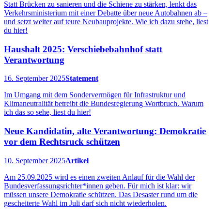
Statt Brücken zu sanieren und die Schiene zu stärken, lenkt das
Verkehrsministerium mit einer Debatte über neue Autobahnen ab –
und setzt weiter auf teure Neubauprojekte. Wie ich dazu stehe, liest
du hier!
Haushalt 2025: Verschiebebahnhof statt
Verantwortung
16. September 2025
Statement
Im Umgang mit dem Sondervermögen für Infrastruktur und
Klimaneutralität betreibt die Bundesregierung Wortbruch. Warum
ich das so sehe, liest du hier!
Neue Kandidatin, alte Verantwortung: Demokratie
vor dem Rechtsruck schützen
10. September 2025
Artikel
Am 25.09.2025 wird es einen zweiten Anlauf für die Wahl der
Bundesverfassungsrichter*innen geben. Für mich ist klar: wir
müssen unsere Demokratie schützen. Das Desaster rund um die
gescheiterte Wahl im Juli darf sich nicht wiederholen.