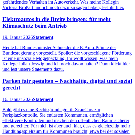
gefährdendes Verhalten im Autoverkehr. Was meine Kollegin
Victoria Broßart und ich noch dazu zu sagen haben, lest ihr hier.
Elektroautos in die Breite bringen: für mehr
Klimaschutz beim Antrieb
19. Januar 2026
Statement
Heute hat Bundesminister Schneider die E-Auto-Prämie der
Bundesregierung vorgestellt. Spoiler: die vorgeschlagene Förderung
ist eine unsoziale Mogelpackung. Ihr wollt wissen, was mein
Kollege Julian Joswig und ich noch davon halten? Dann klickt hier
und lest unsere Statements dazu.
Parken fair gestalten – Nachhaltig, digital und sozial
gerecht
16. Januar 2026
Statement
Bald gibt es eine Rechtsgrundlage für ScanCars zur
Parkplatzkontrolle. Sie entlasten Kommunen, ermöglichen
effektivere Kontrollen und machen den öffentlichen Raum sicherer
und gerechter. Für mich ist aber auch klar, dass es gleichzeitig mehr
Handlungsspielraum für Kommunen braucht, etwa bei der sozialen