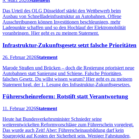
9. März 2026
Statement
Das Urteil des OLG Düsseldorf stärkt den Wettbewerb beim
Ausbau von Schnellladeinfrastruktur an Autobahnen. Offene
Ausschreibungen können Investitionen beschleunigen, mehr
Ladepunkte schaffen und so den Hochlauf der Elektromobilität
voranbringen. Hier geht es zu meinem Statement.
Infrastruktur-Zukunftsgesetz setzt falsche Prioritäten
26. Februar 2026
Statement
Marode Straßen und Brücken – doch die Regierung priorisiert neue
Autobahnen statt Sanierung und Schiene. Falsche Prioritäten,
falsches Gesetz. Du willst wissen warum? Hier geht es zu meinem
Statement bzgl. der 1. Lesung des Infrastruktur-Zukunftsgesetzes.
Führerscheinreform: Rotstift statt Verantwortung
11. Februar 2026
Statement
Heute hat Bundesverkehrsminister Schnieder seine
weiterentwickelten Reformvorschläge zum Führerschein vorgelegt.
Das wurde auch Zeit! Aber: Führerscheinausbildung darf kein
Sparprojekt auf Kosten der Sicherheit sein. Weniger Fahrstunden,