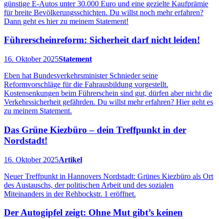
günstige E-Autos unter 30.000 Euro und eine gezielte Kaufprämie
für breite Bevölkerungsschichten. Du willst noch mehr erfahren?
Dann geht es hier zu meinem Statement!
Führerscheinreform: Sicherheit darf nicht leiden!
16. Oktober 2025
Statement
Eben hat Bundesverkehrsminister Schnieder seine
Reformvorschläge für die Fahrausbildung vorgestellt.
Kostensenkungen beim Führerschein sind gut, dürfen aber nicht die
Verkehrssicherheit gefährden. Du willst mehr erfahren? Hier geht es
zu meinem Statement.
Das Grüne Kiezbüro – dein Treffpunkt in der
Nordstadt!
16. Oktober 2025
Artikel
Neuer Treffpunkt in Hannovers Nordstadt: Grünes Kiezbüro als Ort
des Austauschs, der politischen Arbeit und des sozialen
Miteinanders in der Rehbockstr. 1 eröffnet.
Der Autogipfel zeigt: Ohne Mut gibt’s keinen