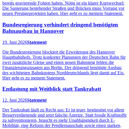
bereits gravierende Folgen haben. Nötig ist ein klarer Kurswechsel:
Die Sanierung bestehender Straßen und Brücken muss Vorrang vor
neuen Prestigeprojekten haben. Hier geht es zu meinem Statement.
Bundesregierung verhindert dringend benötigten
Bahnausbau in Hannover
19. Juni 2026
Statement
Die Bundesregierung blockiert die Erweiterung des Hannover
Hauptbahnhofs. Trotz konkreter Planungen der Deutschen Bahn für
zwei zusätzliche Gleise und einen neuen Bahnsteig fehlen die
Finanzierungszusagen aus Berlin. Der dringend benötigte Ausbau
des wichtigsten Bahnknotens Norddeutschlands liegt damit auf Eis.
Hier geht es zu meinem Statement.
Entlastung mit Weitblick statt Tankrabatt
12. Juni 2026
Statement
Der Tankrabatt läuft zu Recht aus: Er ist teuer, begünstigt vor allem
Besserverdienende und setzt falsche Anreize. Statt fossile Kraftstoffe
zu subventionieren, braucht es mehr Unabhängigkeit durch E-
Mobilität, eine Reform der Pendlerpauschale sowie einen starken,