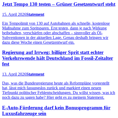
Jetzt Tempo 130 testen – Grüner Gesetzentwurf steht
15. April 2026
Statement
Ein Tempolimit von 130 auf Autobahnen als schnelle, kostenlose
Maßnahme zum Spritsparen. Erst testen, dann je nach Wirkung
beibehalten, verschärfen oder abschaffen – sinnvoller als Öl-
Subventionen in der aktuellen Lage. Genau deshalb bringen wir
dazu diese Woche einen Gesetzentwurf ein.
Regierung auf Irrweg: billiger Sprit statt echter
Verkehrswende hält Deutschland im Fossil-Zeitalter
fest
13. April 2026
Statement
Das, was die Bundesregierung heute als Reformpläne vorgestellt
hat, lässt mich fassungslos zurück und markiert einen neuen
Tiefpunkt politischer Fehlentscheidungen. Du willst wissen, was ich
noch dazu zu sagen habe? Hier geht es zu meinem Statement.
E-Auto-Förderung darf kein Bonusprogramm für
Luxusfahrzeuge sein