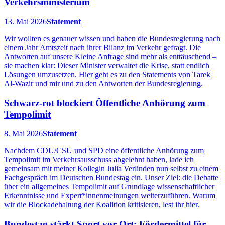
Verkehrsministerium
13. Mai 2026
Statement
Wir wollten es genauer wissen und haben die Bundesregierung nach
einem Jahr Amtszeit nach ihrer Bilanz im Verkehr gefragt. Die
Antworten auf unsere Kleine Anfrage sind mehr als enttäuschend –
sie machen klar: Dieser Minister verwaltet die Krise, statt endlich
Lösungen umzusetzen. Hier geht es zu den Statements von Tarek
Al-Wazir und mir und zu den Antworten der Bundesregierung.
Schwarz-rot blockiert Öffentliche Anhörung zum
Tempolimit
8. Mai 2026
Statement
Nachdem CDU/CSU und SPD eine öffentliche Anhörung zum
Tempolimit im Verkehrsausschuss abgelehnt haben, lade ich
gemeinsam mit meiner Kollegin Julia Verlinden nun selbst zu einem
Fachgespräch im Deutschen Bundestag ein. Unser Ziel: die Debatte
über ein allgemeines Tempolimit auf Grundlage wissenschaftlicher
Erkenntnisse und Expert*innenmeinungen weiterzuführen. Warum
wir die Blockadehaltung der Koalition kritisieren, lest ihr hier.
Bundestag stärkt Sport vor Ort: Fördermittel für