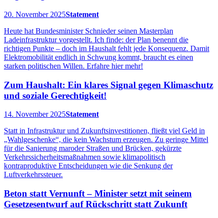
20. November 2025
Statement
Heute hat Bundesminister Schnieder seinen Masterplan
Ladeinfrastruktur vorgestellt. Ich finde: der Plan benennt die
richtigen Punkte – doch im Haushalt fehlt jede Konsequenz. Damit
Elektromobilität endlich in Schwung kommt, braucht es einen
starken politischen Willen. Erfahre hier mehr!
Zum Haushalt: Ein klares Signal gegen Klimaschutz
und soziale Gerechtigkeit!
14. November 2025
Statement
Statt in Infrastruktur und Zukunftsinvestitionen, fließt viel Geld in
„Wahlgeschenke“, die kein Wachstum erzeugen. Zu geringe Mittel
für die Sanierung maroder Straßen und Brücken, gekürzte
Verkehrssicherheitsmaßnahmen sowie klimapolitisch
kontraproduktive Entscheidungen wie die Senkung der
Luftverkehrssteuer.
Beton statt Vernunft – Minister setzt mit seinem
Gesetzesentwurf auf Rückschritt statt Zukunft