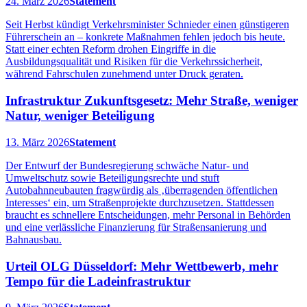
24. März 2026
Statement
Seit Herbst kündigt Verkehrsminister Schnieder einen günstigeren
Führerschein an – konkrete Maßnahmen fehlen jedoch bis heute.
Statt einer echten Reform drohen Eingriffe in die
Ausbildungsqualität und Risiken für die Verkehrssicherheit,
während Fahrschulen zunehmend unter Druck geraten.
Infrastruktur Zukunftsgesetz: Mehr Straße, weniger
Natur, weniger Beteiligung
13. März 2026
Statement
Der Entwurf der Bundesregierung schwäche Natur- und
Umweltschutz sowie Beteiligungsrechte und stuft
Autobahnneubauten fragwürdig als ‚überragenden öffentlichen
Interesses‘ ein, um Straßenprojekte durchzusetzen. Stattdessen
braucht es schnellere Entscheidungen, mehr Personal in Behörden
und eine verlässliche Finanzierung für Straßensanierung und
Bahnausbau.
Urteil OLG Düsseldorf: Mehr Wettbewerb, mehr
Tempo für die Ladeinfrastruktur