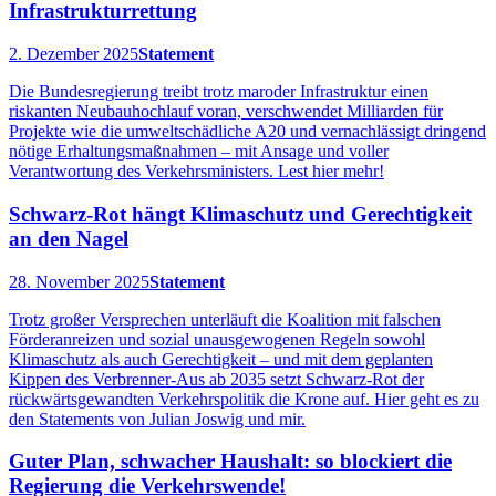
Infrastrukturrettung
2. Dezember 2025
Statement
Die Bundesregierung treibt trotz maroder Infrastruktur einen
riskanten Neubauhochlauf voran, verschwendet Milliarden für
Projekte wie die umweltschädliche A20 und vernachlässigt dringend
nötige Erhaltungsmaßnahmen – mit Ansage und voller
Verantwortung des Verkehrsministers. Lest hier mehr!
Schwarz-Rot hängt Klimaschutz und Gerechtigkeit
an den Nagel
28. November 2025
Statement
Trotz großer Versprechen unterläuft die Koalition mit falschen
Förderanreizen und sozial unausgewogenen Regeln sowohl
Klimaschutz als auch Gerechtigkeit – und mit dem geplanten
Kippen des Verbrenner-Aus ab 2035 setzt Schwarz-Rot der
rückwärtsgewandten Verkehrspolitik die Krone auf. Hier geht es zu
den Statements von Julian Joswig und mir.
Guter Plan, schwacher Haushalt: so blockiert die
Regierung die Verkehrswende!