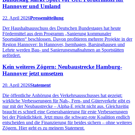
Hannover und Umland
22. April 2026
Pressemitteilung
Der Haushaltsausschuss des Deutschen Bundestages hat heute
Fördermittel aus dem Programm „Sanierung kommunaler
Sportstätten“ beschlossen. Davon profitieren mehrere Projekte in der
Region Hannover: In Hannover, Isernhagen, Barsinghausen und
Lehrte werden Bau- und Sanierungsmaßnahmen an Sportstätten
gefördert.
Kein weiteres Zögern: Neubaustrecke Hamburg-
Hannover jetzt umsetzen
20. April 2026
Statement
Die öffentliche Anhörung des Verkehrsausschusses hat gezeigt:
wirkliche Verbesserungen für Nah-, Fern- und Güterverkehr gibt es
nur mit der Neubaustrecke – Alpha-E reicht nicht aus. Gleichzeitig
braucht es schnell eine Generalsanierung für erste Verbesserungen
bei der Pünktlichkeit. Jetzt muss die schwarz-rote Koalition endlich
entscheiden und die Finanzierung für beides sichern – ohne weiteres
Zögern. Hier geht es zu meinem Statement.