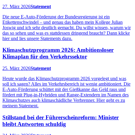
27. März 2026
Statement
Die neue E-Auto-Förderung der Bundesregierung ist ein
Etikettenschwindel – und genau das haben mein Kollege Julian
Joswig und ich sehr deutlich gemacht. Du willst wissen, warum wir
das so sehen und was es stattdessen dringend braucht? Dann klicke
hier und lies unsere Statements dazu.
Klimaschutzprogramm 2026: Ambitionsloser
Klimaplan für den Verkehrssektor
25. März 2026
Statement
Heute wurde das Klimaschutzprogramm 2026 vorgelegt und was
soll ich sagen? Alles im Verkehrsbereich ist wenig ambitioniert. Die
E-Auto-Förderung schüttet mit der Gießkanne das Geld raus und
fördert mit Plug-in-Hybriden und Range-Extendern im Namen des
Klimaschutzes auch klimaschädliche Verbrenner. Hier geht es zu
meinem Statement.
Stillstand bei der Führerscheinreform: Minister
bleibt Antworten schuldig