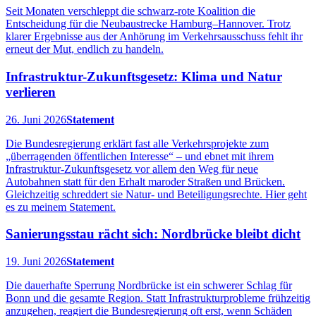
Seit Monaten verschleppt die schwarz‑rote Koalition die
Entscheidung für die Neubaustrecke Hamburg–Hannover. Trotz
klarer Ergebnisse aus der Anhörung im Verkehrsausschuss fehlt ihr
erneut der Mut, endlich zu handeln.
Infrastruktur-Zukunftsgesetz: Klima und Natur
verlieren
26. Juni 2026
Statement
Die Bundesregierung erklärt fast alle Verkehrsprojekte zum
„überragenden öffentlichen Interesse“ – und ebnet mit ihrem
Infrastruktur-Zukunftsgesetz vor allem den Weg für neue
Autobahnen statt für den Erhalt maroder Straßen und Brücken.
Gleichzeitig schreddert sie Natur- und Beteiligungsrechte. Hier geht
es zu meinem Statement.
Sanierungsstau rächt sich: Nordbrücke bleibt dicht
19. Juni 2026
Statement
Die dauerhafte Sperrung Nordbrücke ist ein schwerer Schlag für
Bonn und die gesamte Region. Statt Infrastrukturprobleme frühzeitig
anzugehen, reagiert die Bundesregierung oft erst, wenn Schäden