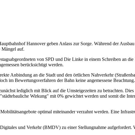
Hauptbahnhof Hannover geben Anlass zur Sorge. Während der Ausbau d
e Mängel auf.
stagsabgeordneten von SPD und Die Linke in einem Schreiben an die
angemessen berücksichtigt werden.
direkte Anbindung an die Stadt und den örtlichen Nahverkehr (Straße
t jedoch im Bewertungsverfahren der Bahn keine angemessene Beachtung.
unächst lediglich mit Blick auf die Umsteigezeiten zu betrachten. Dies
 "städtebauliche Wirkung" mit 0% gewichtet werden und somit die Int
bilitätsangebote optimal miteinander verzahnt werden. Eine Infrastrukt
igitales und Verkehr (BMDV) zu einer Stellungnahme aufgefordert. Wir