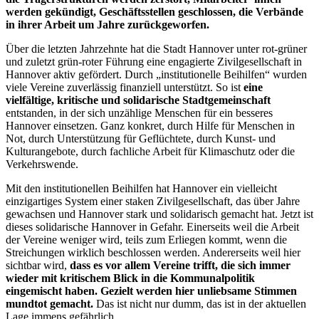
werden gekündigt, Geschäftsstellen geschlossen, die Verbände
in ihrer Arbeit um Jahre zurückgeworfen.
Über die letzten Jahrzehnte hat die Stadt Hannover unter rot-grüner
und zuletzt grün-roter Führung eine engagierte Zivilgesellschaft in
Hannover aktiv gefördert. Durch „institutionelle Beihilfen“ wurden
viele Vereine zuverlässig finanziell unterstützt. So ist
eine
vielfältige, kritische und solidarische Stadtgemeinschaft
entstanden, in der sich unzählige Menschen für ein besseres
Hannover einsetzen. Ganz konkret, durch Hilfe für Menschen in
Not, durch Unterstützung für Geflüchtete, durch Kunst- und
Kulturangebote, durch fachliche Arbeit für Klimaschutz oder die
Verkehrswende.
Mit den institutionellen Beihilfen hat Hannover ein vielleicht
einzigartiges System einer staken Zivilgesellschaft, das über Jahre
gewachsen und Hannover stark und solidarisch gemacht hat. Jetzt ist
dieses solidarische Hannover in Gefahr. Einerseits weil die Arbeit
der Vereine weniger wird, teils zum Erliegen kommt, wenn die
Streichungen wirklich beschlossen werden. Andererseits weil hier
sichtbar wird,
dass es vor allem Vereine trifft, die sich immer
wieder mit kritischem Blick in die Kommunalpolitik
eingemischt haben. Gezielt werden hier unliebsame Stimmen
mundtot gemacht.
Das ist nicht nur dumm, das ist in der aktuellen
Lage immens gefährlich.