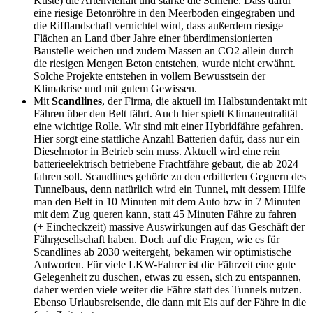
Küste) die Artenvielfalt und stärke die Schiene. Dass dafür
eine riesige Betonröhre in den Meerboden eingegraben und
die Rifflandschaft vernichtet wird, dass außerdem riesige
Flächen an Land über Jahre einer überdimensionierten
Baustelle weichen und zudem Massen an CO2 allein durch
die riesigen Mengen Beton entstehen, wurde nicht erwähnt.
Solche Projekte entstehen in vollem Bewusstsein der
Klimakrise und mit gutem Gewissen.
Mit
Scandlines
, der Firma, die aktuell im Halbstundentakt mit
Fähren über den Belt fährt. Auch hier spielt Klimaneutralität
eine wichtige Rolle. Wir sind mit einer Hybridfähre gefahren.
Hier sorgt eine stattliche Anzahl Batterien dafür, dass nur ein
Dieselmotor in Betrieb sein muss. Aktuell wird eine rein
batterieelektrisch betriebene Frachtfähre gebaut, die ab 2024
fahren soll. Scandlines gehörte zu den erbitterten Gegnern des
Tunnelbaus, denn natürlich wird ein Tunnel, mit dessem Hilfe
man den Belt in 10 Minuten mit dem Auto bzw in 7 Minuten
mit dem Zug queren kann, statt 45 Minuten Fähre zu fahren
(+ Eincheckzeit) massive Auswirkungen auf das Geschäft der
Fährgesellschaft haben. Doch auf die Fragen, wie es für
Scandlines ab 2030 weitergeht, bekamen wir optimistische
Antworten. Für viele LKW-Fahrer ist die Fährzeit eine gute
Gelegenheit zu duschen, etwas zu essen, sich zu entspannen,
daher werden viele weiter die Fähre statt des Tunnels nutzen.
Ebenso Urlaubsreisende, die dann mit Eis auf der Fähre in die