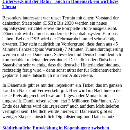
Unterwegs mit der Bahn – auch in Dänemark ein wichtiges
Thema
Besonders interessant war unser Termin mit einem Vorstand der
dänischen Staatsbahn (DSB): Bis 2030 werden ein neues
Signalsystem errichtet sowie die komplette Flotte ausgetauscht.
Dänemark wird dann das modernste Eisenbahnsystem Europas
haben. Bei der DSB wird der Fehrmarnbelttunnel sehnsüchtig
erwartet. Hier steht natürlich im Vordergrund, dass dann aus 45
Minuten Fährzeit (plus Wartezeit) 7 Minuten Tunneldurchquerung
werden und das Dänemark, Schweden und Deutschland deutlich
komfortabler miteinander verbindet. Deshalb ist der dänischen
Staatsbahn sehr wichtig, dass die deutsche Hinterlandanbindung
rechtzeitig fertig wird – denn sonst nützt der für Schienenverkehr
geplante Tunnel tatsächlich nur dem Autoverkehr.
In Dänemark gibt es mit der „rejsekort“ ein Ticket, das im ganzen
Land im Nah- und Fernverkehr gilt. Hier wird im Nachhinein der
beste Preis abgerechnet bzw. auf Tages- oder Monatskarte
umgestellt. Damit reisen schon jetzt 3 Millionen Dän*innen. Ab
Ende des Jahres wird die „rejsekort“ auch auf dem Mobiltelefon
verfügbar sein. Deutlich wurde hierbei: in Dänemark gibt es
weniger Skepsis hinsichtlich Digitalisierung und Datenschutz.
Städtebauliche Entwicklung in Kopenhagen: zwischen