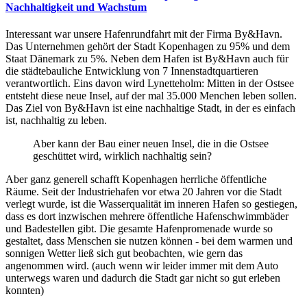
Nachhaltigkeit und Wachstum
Interessant war unsere Hafenrundfahrt mit der Firma By&Havn.
Das Unternehmen gehört der Stadt Kopenhagen zu 95% und dem
Staat Dänemark zu 5%. Neben dem Hafen ist By&Havn auch für
die städtebauliche Entwicklung von 7 Innenstadtquartieren
verantwortlich. Eins davon wird Lynetteholm: Mitten in der Ostsee
entsteht diese neue Insel, auf der mal 35.000 Menchen leben sollen.
Das Ziel von By&Havn ist eine nachhaltige Stadt, in der es einfach
ist, nachhaltig zu leben.
Aber kann der Bau einer neuen Insel, die in die Ostsee
geschüttet wird, wirklich nachhaltig sein?
Aber ganz generell schafft Kopenhagen herrliche öffentliche
Räume. Seit der Industriehafen vor etwa 20 Jahren vor die Stadt
verlegt wurde, ist die Wasserqualität im inneren Hafen so gestiegen,
dass es dort inzwischen mehrere öffentliche Hafenschwimmbäder
und Badestellen gibt. Die gesamte Hafenpromenade wurde so
gestaltet, dass Menschen sie nutzen können - bei dem warmen und
sonnigen Wetter ließ sich gut beobachten, wie gern das
angenommen wird. (auch wenn wir leider immer mit dem Auto
unterwegs waren und dadurch die Stadt gar nicht so gut erleben
konnten)