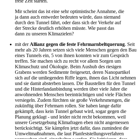
freie Zeit starten.
Mir scheint das ist eine sehr optimistische Annahme, die
ja dann auch entweder bedeuten würde, dass niemand
durch den Tunnel fährt, oder dass sich der Verkehr auf
der Strecke deutlich erhöhen müsste. Wie passt das
dann zu unseren Klimazielen?
mit der
Allianz gegen die feste Fehrmarnbeltquerung
. Seit
mehr als 20 Jahren setzen sich viele Menschen gegen den Bau
eines Tunnels ein, 5 von ihnen konnten wir zum Gespräch
treffen. Sie machen sich zu recht vor allem Sorgen um
Klimaschutz und Ökologie. Beim Aushub des riesigen
Grabens werden Sedimente freigesetzt, deren Nanopartikel
sich auf die umliegenden Riffe legen, ihnen das Licht nehmen
und sie damit absterben lassen. Die Baustellen für den Tunnel
und die Hinterlandanbindung werden über viele Jahre die
anwohnenden Menschen beeinträchtigen und viele Flächen
versiegeln. Zudem fürchten sie große Verkehrsmengen, die
zukünftig über Fehrmarn rollen. Sie haben lange dafür
gekämpft, dass kein Tunnel gebaut wird, sogar gegen die
Planung geklagt - und leider nicht recht bekommen, weil
unsere Gesetzgebung Klimafragen eben nicht angemessen
berücksichtigt. Sie kämpfen jetzt dafür, dass zumindest die
Umweltmaßnahmen, die laut Planfeststellungsverfahren