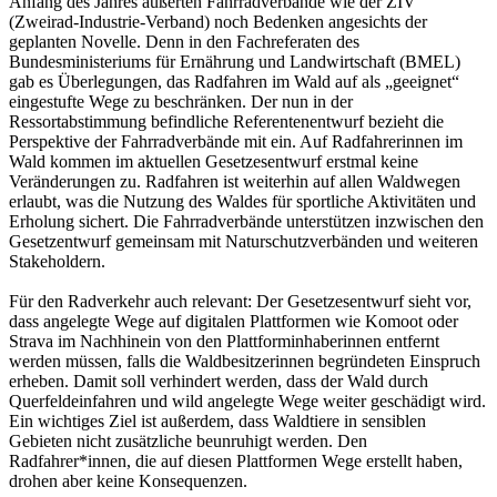
Anfang des Jahres äußerten Fahrradverbände wie der ZIV
(Zweirad-Industrie-Verband) noch Bedenken angesichts der
geplanten Novelle. Denn in den Fachreferaten des
Bundesministeriums für Ernährung und Landwirtschaft (BMEL)
gab es Überlegungen, das Radfahren im Wald auf als „geeignet“
eingestufte Wege zu beschränken. Der nun in der
Ressortabstimmung befindliche Referentenentwurf bezieht die
Perspektive der Fahrradverbände mit ein. Auf Radfahrerinnen im
Wald kommen im aktuellen Gesetzesentwurf erstmal keine
Veränderungen zu. Radfahren ist weiterhin auf allen Waldwegen
erlaubt, was die Nutzung des Waldes für sportliche Aktivitäten und
Erholung sichert. Die Fahrradverbände unterstützen inzwischen den
Gesetzentwurf gemeinsam mit Naturschutzverbänden und weiteren
Stakeholdern.
Für den Radverkehr auch relevant: Der Gesetzesentwurf sieht vor,
dass angelegte Wege auf digitalen Plattformen wie Komoot oder
Strava im Nachhinein von den Plattforminhaberinnen entfernt
werden müssen, falls die Waldbesitzerinnen begründeten Einspruch
erheben. Damit soll verhindert werden, dass der Wald durch
Querfeldeinfahren und wild angelegte Wege weiter geschädigt wird.
Ein wichtiges Ziel ist außerdem, dass Waldtiere in sensiblen
Gebieten nicht zusätzliche beunruhigt werden. Den
Radfahrer*innen, die auf diesen Plattformen Wege erstellt haben,
drohen aber keine Konsequenzen.