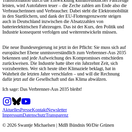
Transformation durch die Entwicklung klimafreundlicher Fahrzeuge
leisten, wird Autofahren teuer – die Zeche zahlen am Ende also die
Verbraucherinnen und Verbraucher. Dabei steht die Elektromobilität
in den Startlöchern, und dank der EU-Flottengrenzwerte steigen
auch in Deutschland inzwischen die Absatzzahlen von
batterieelektrischen Fahrzeugen. Das ist der Kurs, den Politik und
Industrie konsequent verfolgen und weiterentwickeln müssen.
Die neue Bundesregierung ist jetzt in der Pflicht: Sie muss sich auf
europäischer Ebene unmissverständlich zum Verbrenner-Aus 2035
bekennen und jede Aufweichung des Kompromisses entschieden
zurückweisen. Die Industrie hatte über ein Jahrzehnt Zeit, sich
vorzubereiten. Wer sich heute über Klimaziele beklagt, hat in
Wahrheit die letzten Jahre verschlafen – und will die Rechnung
dafür jetzt auf die Gesellschaft und das Klima abwälzen.
Ich sage: Das Verbrenner-Aus 2035 bleibt!
Aktuelles
Presse
Kontakt
Newsletter
Impressum
Datenschutz
Transparenz
©
2026
Swantje Michaelsen | MdB Bündnis 90/Die Grünen