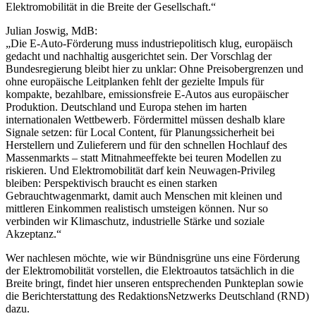
Elektromobilität in die Breite der Gesellschaft.“
Julian Joswig, MdB:
„Die E-Auto-Förderung muss industriepolitisch klug, europäisch
gedacht und nachhaltig ausgerichtet sein. Der Vorschlag der
Bundesregierung bleibt hier zu unklar: Ohne Preisobergrenzen und
ohne europäische Leitplanken fehlt der gezielte Impuls für
kompakte, bezahlbare, emissionsfreie E-Autos aus europäischer
Produktion. Deutschland und Europa stehen im harten
internationalen Wettbewerb. Fördermittel müssen deshalb klare
Signale setzen: für Local Content, für Planungssicherheit bei
Herstellern und Zulieferern und für den schnellen Hochlauf des
Massenmarkts – statt Mitnahmeeffekte bei teuren Modellen zu
riskieren. Und Elektromobilität darf kein Neuwagen-Privileg
bleiben: Perspektivisch braucht es einen starken
Gebrauchtwagenmarkt, damit auch Menschen mit kleinen und
mittleren Einkommen realistisch umsteigen können. Nur so
verbinden wir Klimaschutz, industrielle Stärke und soziale
Akzeptanz.“
Wer nachlesen möchte, wie wir Bündnisgrüne uns eine Förderung
der Elektromobilität vorstellen, die Elektroautos tatsächlich in die
Breite bringt, findet hier unseren entsprechenden Punkteplan sowie
die Berichterstattung des RedaktionsNetzwerks Deutschland (RND)
dazu.